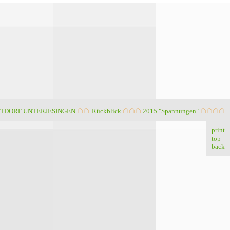
⌂⌂
⌂⌂⌂
⌂⌂⌂⌂
TDORF UNTERJESINGEN
Rückblick
2015 "Spannungen"
print
top
back