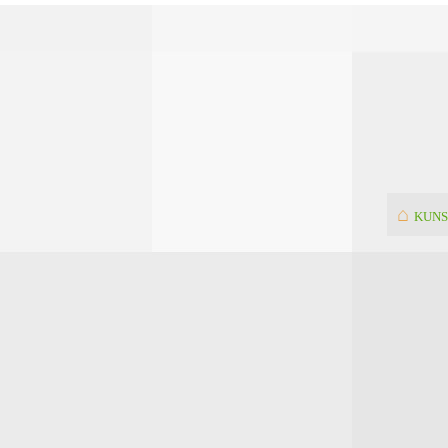
⌂
KUNS