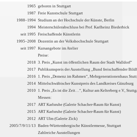
1965
geboren in Stuttgart
1987
Freie Kunstschule Stuttgart
1988–1994
Studium an der Hochschule der Künste, Berlin
1994
Meisterschülerabschluss bei Prof. Karlheinz Biederbick
seit 1995
Freischaffende Künstlerin
1995–2008
Dozentin an der Volkshochschule Stuttgart
seit 1997
Kursangebote im Atelier
Preise:
2018
3. Preis „Kunst im öffentlichen Raum der Stadt Walldorf“
2017
Publikumspreis der Ausstellung „Bund freischaffender Bil
2016
1. Preis „Demenz im Rahmen“, Mehrgenerationenhaus Stutt
2014
Mittelschwäbischer Kunstpreis des Landkreises Günzburg
2010
1. Preis „Es ist die Zeit…“, Kultur am Kelterberg e.V., Stuttg
Messen:
2017
ART Karlsruhe (Galerie Schacher-Raum für Kunst)
2015
ART Karlsruhe (Galerie Schacher-Raum für Kunst)
2012
ART Ulm (Galerie Zick)
2005/7/9/11/13
Baden-Württembergische Künstlermesse, Stuttgart
Zahlreiche Ausstellungen