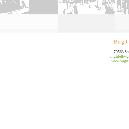
Birgit
70563 Stu
birgitfeil@
www.birgitf